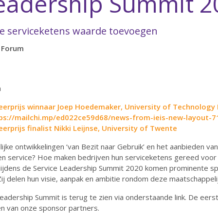
Leadership Summit 2
Hoe serviceketens waarde toevoegen
s Forum
n
deerprijs winnaar Joep Hoedemaker, University of Technology
https://mailchi.mp/ed022ce59d68/news-from-ieis-new-layout
erprijs finalist Nikki Leijnse, University of Twente
e ontwikkelingen ‘van Bezit naar Gebruik’ en het aanbieden van 
en service? Hoe maken bedrijven hun serviceketens gereed voor
Tijdens de Service Leadership Summit 2020 komen prominente spe
ij delen hun visie, aanpak en ambitie rondom deze maatschappel
eadership Summit is terug te zien via onderstaande link. De eerst
en van onze sponsor partners.