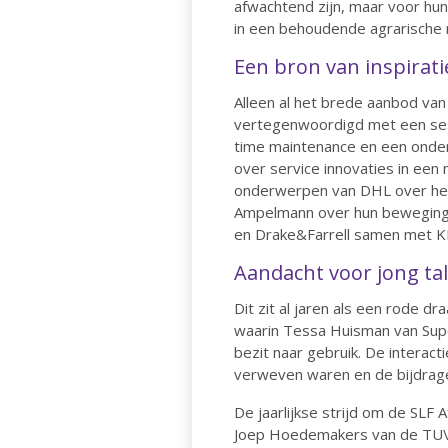
afwachtend zijn, maar voor hun
in een behoudende agrarische 
Een bron van inspirati
Alleen al het brede aanbod va
vertegenwoordigd met een sess
time maintenance en een onde
over service innovaties in een
onderwerpen van DHL over het h
Ampelmann over hun bewegingen
en Drake&Farrell samen met KP
Aandacht voor jong ta
Dit zit al jaren als een rode 
waarin Tessa Huisman van Supe
bezit naar gebruik. De intera
verweven waren en de bijdrage
De jaarlijkse strijd om de SLF
Joep Hoedemakers van de TU\e 