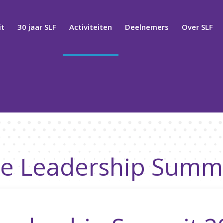
t
30 jaar SLF
Activiteiten
Deelnemers
Over SLF
ce Leadership Summ