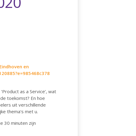
020
 Eindhoven en
-7120885?e=985468c378
‘Product as a Service’, wat
 de toekomst? En hoe
lers uit verschillende
ijke thema's met u.
e 30 minuten zijn