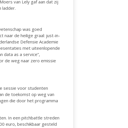
Moers van Lely gaf aan dat zij
n ladder.
 wetenschap was goed
aar de heilige graal: just-in-
ederlandse Defensie Academie
presentaties met uiteenlopende
n data as a service”,
oor de weg naar zero emissie
te sessie voor studenten
 van de toekomst op weg van
ragen die door het programma
ten. In een pitchbattle streden
00 euro, beschikbaar gesteld