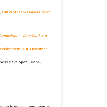
 Full Professor University of
ropositions' door Paul van
 Development DHL Customer
ness Developer Europe,
assing is op de summit van 19