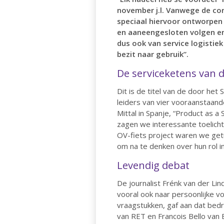
november j.l. Vanwege de cor
speciaal hiervoor ontworpen 
en aaneengesloten volgen en
dus ook van service logistie
bezit naar gebruik”.
De serviceketens van 
Dit is de titel van de door he
leiders van vier vooraanstaande
Mittal in Spanje, “Product as a
zagen we interessante toelicht
OV-fiets project waren we getu
om na te denken over hun rol i
Levendig debat
De journalist Frénk van der Li
vooral ook naar persoonlijke v
vraagstukken, gaf aan dat bedr
van RET en Francois Bello van 