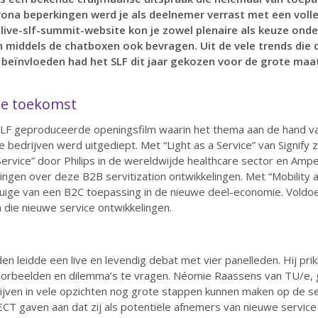
ona beperkingen werd je als deelnemer verrast met een volle
live-slf-summit-website kon je zowel plenaire als keuze onde
 middels de chatboxen ook bevragen. Uit de vele trends die 
k beïnvloeden had het SLF dit jaar gekozen voor de grote maa
de toekomst
t SLF geproduceerde openingsfilm waarin het thema aan de hand v
 bedrijven werd uitgediept. Met “Light as a Service” van Signify 
 Service” door Philips in de wereldwijde healthcare sector en Amp
ingen over deze B2B servitization ontwikkelingen. Met “Mobility 
ige van een B2C toepassing in de nieuwe deel-economie. Voldoend
n die nieuwe service ontwikkelingen.
nden leidde een live en levendig debat met vier panelleden. Hij p
oorbeelden en dilemma’s te vragen. Néomie Raassens van TU/e, ge
ijven in vele opzichten nog grote stappen kunnen maken op de ser
ECT gaven aan dat zij als potentiële afnemers van nieuwe servic