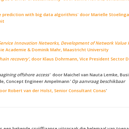
 prediction with big data algorithms' door Marielle Stoelinga,
it
Service Innovation Networks, Development of Network Value P
ie Academie & Dominik Mahr, Maastricht University
hain recovery',
door Klaus Dohrmann, Vice President Sector
agining offshore access'
door Maichel van Nauta Lemke, Busi
de, Concept Engineer Ampelmann
' Op aanvraag beschikbaar
oor Robert van der Holst, Senior Consultant Conas
'
 is een bekende cruijffiaanse uitspraak die helemaal van toep