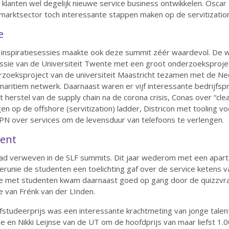
 klanten wel degelijk nieuwe service business ontwikkelen. Oscar 
marktsector toch interessante stappen maken op de servitizatio
e
n inspiratiesessies maakte ook deze summit zéér waardevol. De
ie van de Universiteit Twente met een groot onderzoeksproject n
rzoeksproject van de universiteit Maastricht tezamen met de N
 maritiem netwerk. Daarnaast waren er vijf interessante bedrijfs
erstel van de supply chain na de corona crisis, Conas over “clea
 op de offshore (servitization) ladder, Districon met tooling v
N over services om de levensduur van telefoons te verlengen.
lent
draad verweven in de SLF summits. Dit jaar wederom met een apar
runie de studenten een toelichting gaf over de service ketens
ctie met studenten kwam daarnaast goed op gang door de quizzv
 van Frénk van der LInden.
 Afstudeerprijs was een interessante krachtmeting van jonge talen
en Nikki Leijnse van de UT om de hoofdprijs van maar liefst 1.0