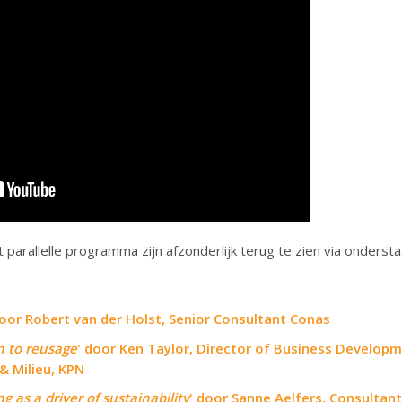
t parallelle programma zijn afzonderlijk terug te zien via ondersta
door Robert van der Holst, Senior Consultant Conas
 to reusage
' door Ken Taylor, Director of Business Developm
& Milieu, KPN
g as a driver of sustainability
' door Sanne Aelfers, Consultant