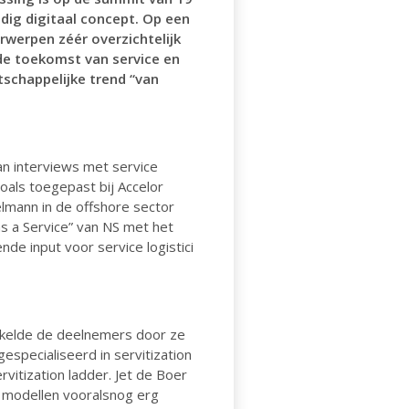
dig digitaal concept. Op een
rwerpen zéér overzichtelijk
de toekomst van service en
tschappelijke trend “van
an interviews met service
zoals toegepast bij Accelor
elmann in de offshore sector
as a Service” van NS met het
e input voor service logistici
rikkelde de deelnemers door ze
specialiseerd in servitization
vitization ladder. Jet de Boer
e modellen vooralsnog erg