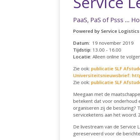
Service 
PaaS, PaS of Psss ... 
Powered by Service Logistic
Datum
: 19 november 2019
Tijdstip
: 13.00 - 16.00
Locatie
: Alleen online te volge
Zie ook:
publicatie SLF Afstu
Universiteitsnieuwsbrief: 
Zie ook:
publicatie SLF Afstude
Meegaan met de maatschappelijk
betekent dat voor onderhoud 
organiseren zij de besturing? 
serviceketens aan het woord. Z
De livestream van de Service L
gereserveerd voor de bericht