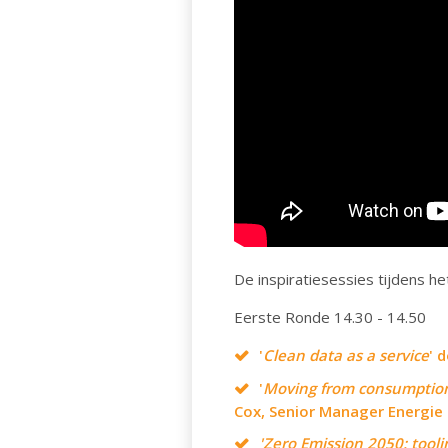
De inspiratiesessies tijdens he
Eerste Ronde 14.30 - 14.50
'
Clean data as a service
' 
'
Moving from consumption
Cox, Senior Manager Energie 
'Zero Emission 2050: toolin