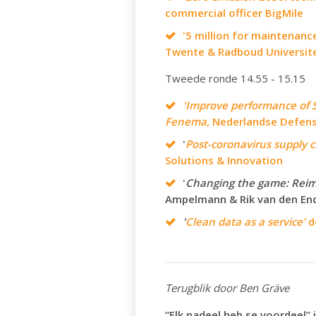
commercial officer BigMile
'5 million for maintenance
Twente & Radboud Universite
Tweede ronde 14.55 - 15.15
'Improve performance of 
Fenema,
Nederlandse Defens
'
Post-coronavirus supply c
Solutions & Innovation
'
Changing the game: Reim
Ampelmann & Rik van den En
'
Clean data as a service'
d
Terugblik door Ben Gräve
“Elk nadeel heb se voordeel”