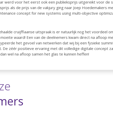
aar werd voor het eerst ook een publieksprijs uitgereikt voor de 
prijs als de prijs van de vakjury ging naar Joep Hoedemakers met 
ntenance concept for new systems using multi-objective optimiza
ehaalde cruijffiaanse uitspraak is er natuurlijk nog het voordeel 
de moeite waard! Een van de deelnemers kwam direct na afloop me
 typeerde het gevoel van netwerken dat wij bij een fysieke summit
t. De zéér positieve ervaring met dit volledige digitale concept 
n wel na afloop samen het glas te kunnen heffen!
ze
mers