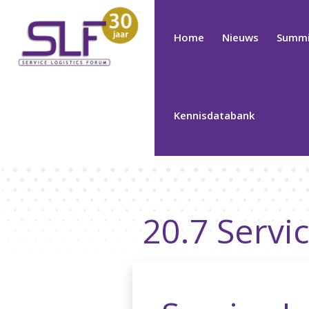
Home
Nieuws
Summi
Kennisdatabank
20.7 Servi