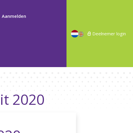
Aanmelden
Deelnemer login
it 2020