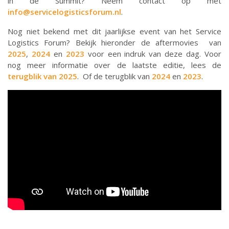
in de Summit? Neem contact op met
info@servicelogisticsforum.nl
.
Nog niet bekend met dit jaarlijkse event van het Service
Logistics Forum? Bekijk hieronder de aftermovies van
2025
,
2024
en
2023
voor een indruk van deze dag. Voor
nog meer informatie over de laatste editie, lees de
terugblik van 2025
. Of de terugblik van
2024
en
2023
.