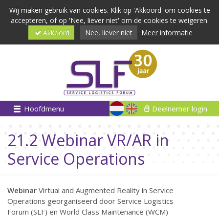
Wij maken gebruik van cookies. Klik op 'Akkoord' om cookies te
accepteren, of op 'Nee, liever niet' om de cookies te weigeren.
Akkoord
Nee, liever niet
Meer informatie
Hoofdmenu
Deelnemer login
21.2 Webinar VR/AR in
Service Operations
Webinar
Virtual and Augmented Reality in Service
Operations georganiseerd door Service Logistics
Forum (SLF) en World Class Maintenance (WCM)