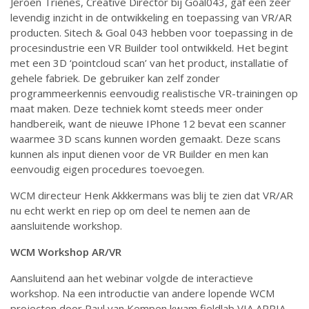
Jeroen Trienes, Creative Director bij Goal043, gaf een zéér
levendig inzicht in de ontwikkeling en toepassing van VR/AR
producten. Sitech & Goal 043 hebben voor toepassing in de
procesindustrie een VR Builder tool ontwikkeld. Het begint
met een 3D ‘pointcloud scan’ van het product, installatie of
gehele fabriek. De gebruiker kan zelf zonder
programmeerkennis eenvoudig realistische VR-trainingen op
maat maken. Deze techniek komt steeds meer onder
handbereik, want de nieuwe IPhone 12 bevat een scanner
waarmee 3D scans kunnen worden gemaakt. Deze scans
kunnen als input dienen voor de VR Builder en men kan
eenvoudig eigen procedures toevoegen.
WCM directeur Henk Akkkermans was blij te zien dat VR/AR
nu echt werkt en riep op om deel te nemen aan de
aansluitende workshop.
WCM Workshop AR/VR
Aansluitend aan het webinar volgde de interactieve
workshop. Na een introductie van andere lopende WCM
projecten door Paul van Kempen kwam fieldlab VIA APPIA