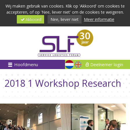
Wij maken gebruik van cookies. Klik op 'Akkoord' om cookies te
accepteren, of op 'Nee, liever niet' om de cookies te weigeren.
Akkoord
Nee, liever niet
Meer informatie
Hoofdmenu
Deelnemer login
2018 1 Workshop Research