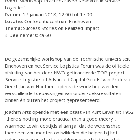
Event:
Workshop 'Practice-Based Research in Service
Logistics'
Datum:
17 januari 2018, 12.00 tot 17.00
Locatie:
Conferentiecentrum Eindhoven
Thema:
Success Stories on Realized Impact
# Deelnemers:
ca 60
De gezamenlijke workshop van de Technische Universiteit
Eindhoven en het Service Logistics Forum was de officiële
afsluiting van het door NWO gefinancierde TOP-project
'Service Logistics of Advanced Capital Goods' van Professor
Geert-Jan van Houtum. Tijdens de workshop werden
verschillende toepassingen van onderzoeksresultaten
binnen én buiten het project gepresenteerd.
Joachim Arts opende met een citaat van Kurt Lewin uit 1952
“there’s nothing more practical than a good theory”,
waarmee Lewin destijds al aangaf dat de wetenschap
theorieën zou moeten ontwikkelen die helpen bij het
oplossen van praktische problemen en dat de praktijk