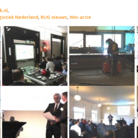
k.nl
,
gistiek Nederland
,
RUG nieuws
,
Win-actie