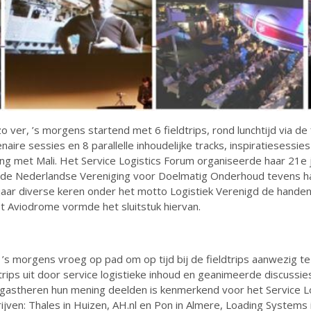
ver, ’s morgens startend met 6 fieldtrips, rond lunchtijd via de 
naire sessies en 8 parallelle inhoudelijke tracks, inspiratiesessi
ing met Mali. Het Service Logistics Forum organiseerde haar 21e j
 de Nederlandse Vereniging voor Doelmatig Onderhoud tevens haa
jaar diverse keren onder het motto Logistiek Verenigd de handen
t Aviodrome vormde het sluitstuk hiervan.
 ’s morgens vroeg op pad om op tijd bij de fieldtrips aanwezig te
dtrips uit door service logistieke inhoud en geanimeerde discuss
gastheren hun mening deelden is kenmerkend voor het Service Lo
ijven: Thales in Huizen, AH.nl en Pon in Almere, Loading Systems