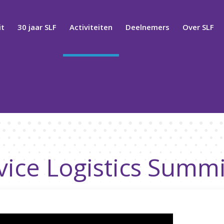
t
30 jaar SLF
Activiteiten
Deelnemers
Over SLF
vice Logistics Summi