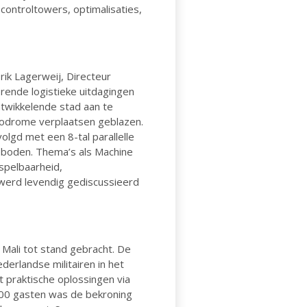
controltowers, optimalisaties,
ik Lagerweij, Directeur
orende logistieke uitdagingen
ntwikkelende stad aan te
viodrome verplaatsen geblazen.
lgd met een 8-tal parallelle
eboden. Thema’s als Machine
rspelbaarheid,
werd levendig gediscussieerd
 Mali tot stand gebracht. De
derlandse militairen in het
praktische oplossingen via
 200 gasten was de bekroning