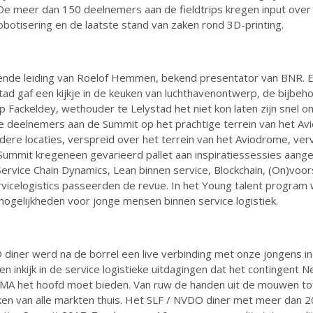
e meer dan 150 deelnemers aan de fieldtrips kregen input over 
obotisering en de laatste stand van zaken rond 3D-printing.
nde leiding van Roelof Hemmen, bekend presentator van BNR. Er
tad gaf een kijkje in de keuken van luchthavenontwerp, de bijbeh
p Fackeldey, wethouder te Lelystad het niet kon laten zijn snel o
de deelnemers aan de Summit op het prachtige terrein van het A
e locaties, verspreid over het terrein van het Aviodrome, vervo
Summit kregeneen gevarieerd pallet aan inspiratiessessies aang
 Service Chain Dynamics, Lean binnen service, Blockchain, (On)voo
icelogistics passeerden de revue. In het Young talent program 
gelijkheden voor jonge mensen binnen service logistiek.
 diner werd na de borrel een live verbinding met onze jongens in
inkijk in de service logistieke uitdagingen dat het contingent Ne
A het hoofd moet bieden. Van ruw de handen uit de mouwen tot 
lijken van alle markten thuis. Het SLF / NVDO diner met meer dan