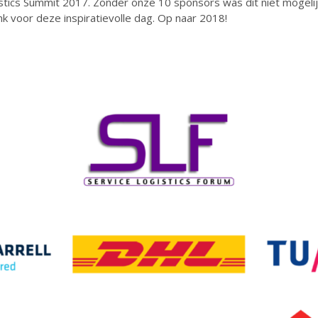
stics Summit 2017. Zonder onze 10 sponsors was dit niet mogeli
k voor deze inspiratievolle dag. Op naar 2018!