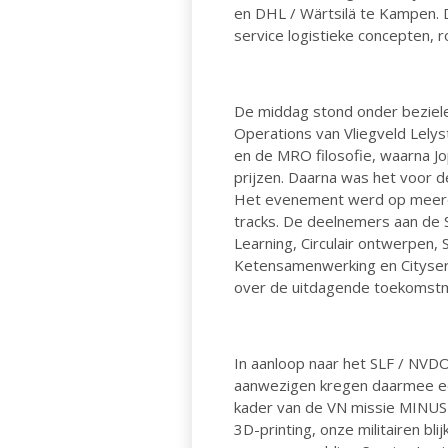
en DHL / Wärtsilä te Kampen. D
service logistieke concepten, r
De middag stond onder beziele
Operations van Vliegveld Lelys
en de MRO filosofie, waarna Jo
prijzen. Daarna was het voor 
Het evenement werd op meerder
tracks. De deelnemers aan de 
Learning, Circulair ontwerpen,
Ketensamenwerking en Cityserv
over de uitdagende toekomstmo
In aanloop naar het SLF / NVDO
aanwezigen kregen daarmee een 
kader van de VN missie MINUSM
3D-printing, onze militairen b