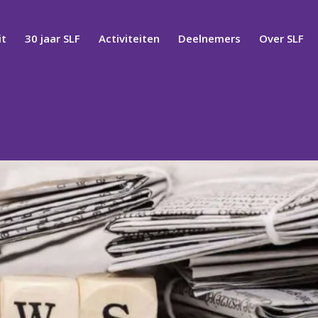
t
30 jaar SLF
Activiteiten
Deelnemers
Over SLF