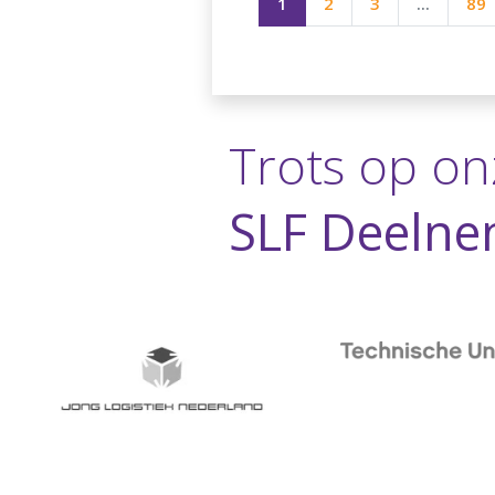
1
2
3
...
89
Trots op on
SLF Deelne