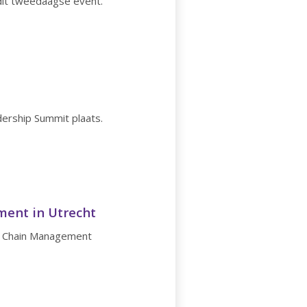
it tweedaagse event.
ership Summit plaats.
ent in Utrecht
y Chain Management