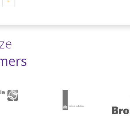
»
ze
mers