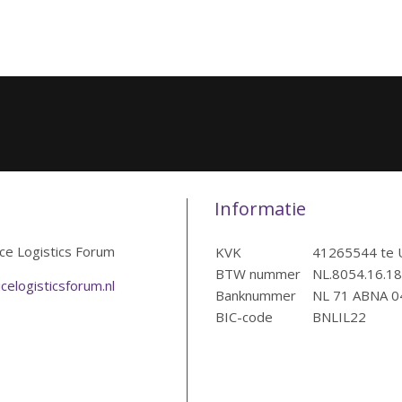
Informatie
ice Logistics Forum
KVK
41265544 te 
BTW nummer
NL.8054.16.1
celogisticsforum.nl
Banknummer
NL 71 ABNA 0
BIC-code
BNLIL22