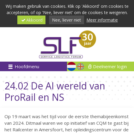
Wij maken gebruik van cookies. Klik op 'Akkoord' om cookies te
accepteren, of op 'Nee, liever niet' om de cookies te weigeren.
Akkoord
Nee, liever niet
Meer informatie
Hoofdmenu
Deelnemer login
24.02 De AI wereld van
ProRail en NS
Op 19 maart was het tijd voor de eerste themabijeenkomst
van 2024. Ditmaal waren we op initiatief van CQM te gast bij
het Railcenter in Amersfoort, het opleidingscentrum voor de