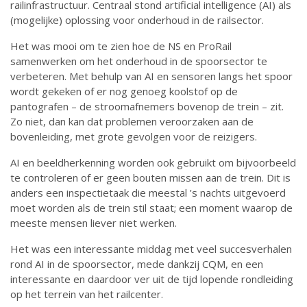
railinfrastructuur. Centraal stond artificial intelligence (AI) als
(mogelijke) oplossing voor onderhoud in de railsector.
Het was mooi om te zien hoe de NS en ProRail
samenwerken om het onderhoud in de spoorsector te
verbeteren. Met behulp van AI en sensoren langs het spoor
wordt gekeken of er nog genoeg koolstof op de
pantografen – de stroomafnemers bovenop de trein – zit.
Zo niet, dan kan dat problemen veroorzaken aan de
bovenleiding, met grote gevolgen voor de reizigers.
AI en beeldherkenning worden ook gebruikt om bijvoorbeeld
te controleren of er geen bouten missen aan de trein. Dit is
anders een inspectietaak die meestal ’s nachts uitgevoerd
moet worden als de trein stil staat; een moment waarop de
meeste mensen liever niet werken.
Het was een interessante middag met veel succesverhalen
rond AI in de spoorsector, mede dankzij CQM, en een
interessante en daardoor ver uit de tijd lopende rondleiding
op het terrein van het railcenter.