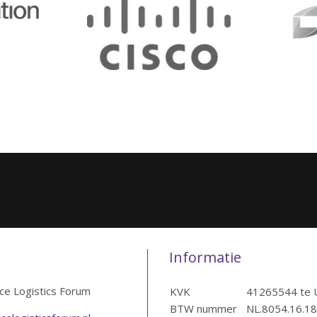
Informatie
ice Logistics Forum
KVK
41265544 te 
BTW nummer
NL.8054.16.1