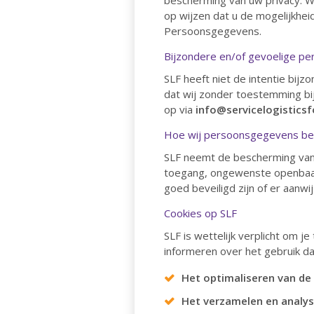
bescherming van uw privacy. We
op wijzen dat u de mogelijkheid
Persoonsgegevens.
Bijzondere en/of gevoelige p
SLF heeft niet de intentie bij
dat wij zonder toestemming b
op via
info@servicelogisticsf
Hoe wij persoonsgegevens bev
SLF neemt de bescherming van
toegang, ongewenste openbaarm
goed beveiligd zijn of er aanwi
Cookies op SLF
SLF is wettelijk verplicht om j
informeren over het gebruik da
Het optimaliseren van de
Het verzamelen en analys