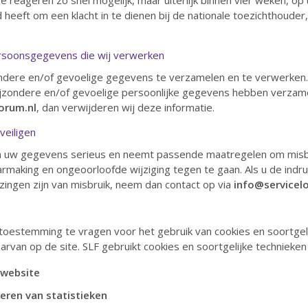
 reageren zo snel mogelijk, maar uiterlijk binnen vier weken, op 
 heeft om een klacht in te dienen bij de nationale toezichthouder,
ersoonsgegevens die wij verwerken
zondere en/of gevoelige gegevens te verzamelen en te verwerken. 
ijzondere en/of gevoelige persoonlijke gegevens hebben verzam
orum.nl
, dan verwijderen wij deze informatie.
eiligen
 uw gegevens serieus en neemt passende maatregelen om misbr
aking en ongeoorloofde wijziging tegen te gaan. Als u de indru
jzingen zijn van misbruik, neem dan contact op via
info@servicelo
e toestemming te vragen voor het gebruik van cookies en soortgeli
arvan op de site. SLF gebruikt cookies en soortgelijke technieke
 website
eren van statistieken