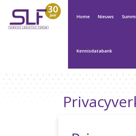
Home
Nieuws
Summi
Kennisdatabank
Privacyver