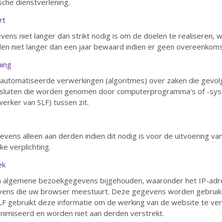
sche dienstverlening.
rt
ns niet langer dan strikt nodig is om de doelen te realiseren
 niet langer dan een jaar bewaard indien er geen overeenkoms
ming
eautomatiseerde verwerkingen (algoritmes) over zaken die gevo
esluiten die worden genomen door computerprogramma's of -sys
rker van SLF) tussen zit.
vens alleen aan derden indien dit nodig is voor de uitvoering v
e verplichting.
ek
 algemene bezoekgegevens bijgehouden, waaronder het IP-adr
evens die uw browser meestuurt. Deze gegevens worden gebruik
SLF gebruikt deze informatie om de werking van de website te v
nimiseerd en worden niet aan derden verstrekt.