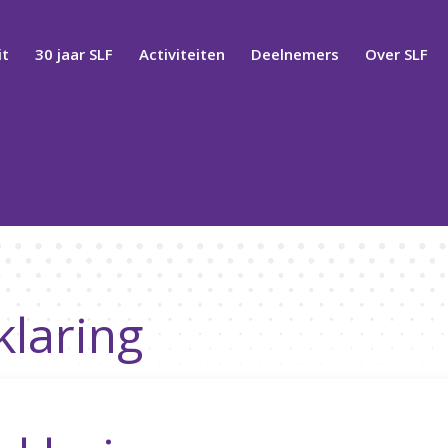
t
30 jaar SLF
Activiteiten
Deelnemers
Over SLF
klaring