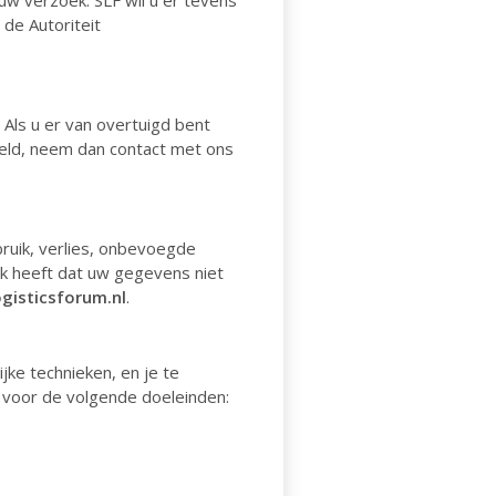
uw verzoek. SLF wil u er tevens
 de Autoriteit
Als u er van overtuigd bent
eld, neem dan contact met ons
uik, verlies, onbevoegde
k heeft dat uw gegevens niet
gisticsforum.nl
.
jke technieken, en je te
n voor de volgende doeleinden: