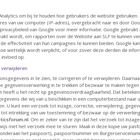
nalytics om bij te houden hoe gebruikers de website gebruiken.
dres van uw computer (IP-adres), overgebracht naar en door Goo
privacybeleid van Google voor meer informatie. Google gebruikt 
uikt wordt, om rapporten over de Website aan SLF te kunnen ve
 de effectiviteit van hun campagnes te kunnen bieden. Google ka
toe wettelijk wordt verplicht, of voor zover deze derden de inf
 invloed op.
 verwijderen
nsgegevens in te zien, te corrigeren of te verwijderen. Daarnaa
e gegevensverwerking in te trekken of bezwaar te maken tegen
heeft u het recht op gegevensoverdraagbaarheid. Dat betekent 
egevens die wij van u beschikken in een computerbestand naar u
n. U kunt een verzoek tot inzage, correctie, verwijdering, geg
tot intrekking van uw toestemming of bezwaar op de verwerki
ticsforum.nl
. Om er zeker van te zijn dat het verzoek tot inzage
ewijs met het verzoek mee te sturen. Maak in deze kopie uw pas
onderaan het paspoort), paspoortnummer en Burgerservicenumme