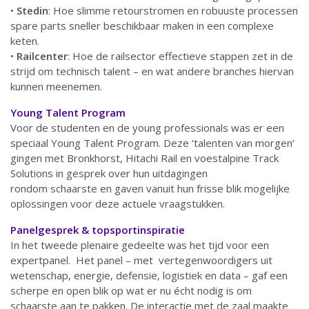
•
Stedin
: Hoe slimme retourstromen en robuuste processen
spare parts sneller beschikbaar maken in een complexe
keten.
•
Railcenter
: Hoe de railsector effectieve stappen zet in de
strijd om technisch talent – en wat andere branches hiervan
kunnen meenemen.
Young Talent Program
Voor de studenten en de young professionals was er een
speciaal Young Talent Program. Deze ‘talenten van morgen’
gingen met Bronkhorst, Hitachi Rail en voestalpine Track
Solutions in gesprek over hun uitdagingen
rondom schaarste en gaven vanuit hun frisse blik mogelijke
oplossingen voor deze actuele vraagstukken.
Panelgesprek & topsportinspiratie
In het tweede plenaire gedeelte was het tijd voor een
expertpanel. Het panel – met vertegenwoordigers uit
wetenschap, energie, defensie, logistiek en data – gaf een
scherpe en open blik op wat er nu écht nodig is om
schaarste aan te pakken. De interactie met de zaal maakte