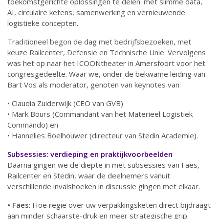
toekomstgerichte oplossingen te delen: met slimme data,
AI, circulaire ketens, samenwerking en vernieuwende
logistieke concepten.
Traditioneel begon de dag met bedrijfsbezoeken, met
keuze Railcenter, Defensie en Technische Unie. Vervolgens
was het op naar het ICOONtheater in Amersfoort voor het
congresgedeelte. Waar we, onder de bekwame leiding van
Bart Vos als moderator, genoten van keynotes van:
• Claudia Zuiderwijk (CEO van GVB)
• Mark Bours (Commandant van het Materieel Logistiek
Commando) en
• Hannelies Boelhouwer (directeur van Stedin Academie).
S
ubsessies: verdieping en praktijkvoorbeelden
Daarna gingen we de diepte in met subsessies van Faes,
Railcenter en Stedin, waar de deelnemers vanuit
verschillende invalshoeken in discussie gingen met elkaar.
• Faes
: Hoe regie over uw verpakkingsketen direct bijdraagt
aan minder schaarste-druk en meer strategische grip.