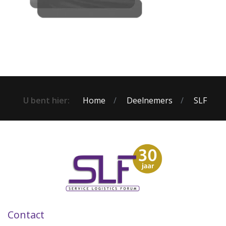
U bent hier:
Home
Deelnemers
SLF
Contact