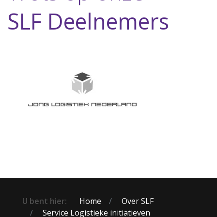
SLF Deelnemers
U bent hier:
Home
Over SLF
Service Logistieke initiatieven