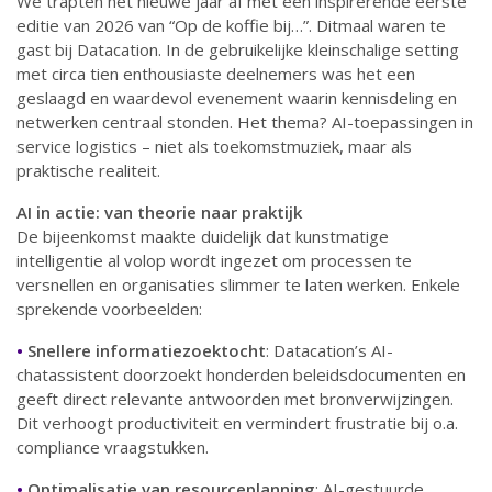
We trapten het nieuwe jaar af met een inspirerende eerste
editie van 2026 van
“Op de koffie bij…”. Ditmaal waren te
gast bij Datacation. In de gebruikelijke kleinschalige setting
met circa tien enthousiaste deelnemers was het een
geslaagd en waardevol evenement waarin kennisdeling en
netwerken centraal stonden. Het thema? AI-toepassingen in
service logistics – niet als toekomstmuziek, maar als
praktische realiteit.
AI in actie: van theorie naar praktijk
De bijeenkomst maakte duidelijk dat kunstmatige
intelligentie al volop wordt ingezet om processen te
versnellen en organisaties slimmer te laten werken. Enkele
sprekende voorbeelden:
•
Snellere informatiezoektocht
: Datacation’s AI-
chatassistent doorzoekt honderden beleidsdocumenten en
geeft direct relevante antwoorden met bronverwijzingen.
Dit verhoogt productiviteit en vermindert frustratie bij o.a.
compliance vraagstukken.
•
Optimalisatie van resourceplanning
: AI-gestuurde