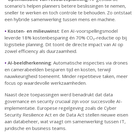
scenario’s helpen planners betere beslissingen te nemen,
sneller te werken en toch controle te behouden. Zo ontstaat
een hybride samenwerking tussen mens en machine.
•
Kosten- en milieuwinst
: Een AI-voorspellingsmodel
leverde 18% kostenbesparing én 70% CO₂-reductie op bij
logistieke planning. Dit toont de directe impact van AI op
zowel efficiency als duurzaamheid.
•
AI-beeldherkenning
: Automatische inspecties via drones
en camerabeelden besparen tijd en kosten, terwijl
nauwkeurigheid toeneemt. Minder repetitieve taken, meer
focus op waardevolle werkzaamheden.
Naast deze toepassingen werd benadrukt dat data
governance en security cruciaal zijn voor succesvolle AI-
implementatie. Europese regelgeving zoals de Cyber
Security Resilience Act en de Data Act stellen nieuwe eisen
aan databeheer, wat vraagt om samenwerking tussen IT,
juridische en business teams.