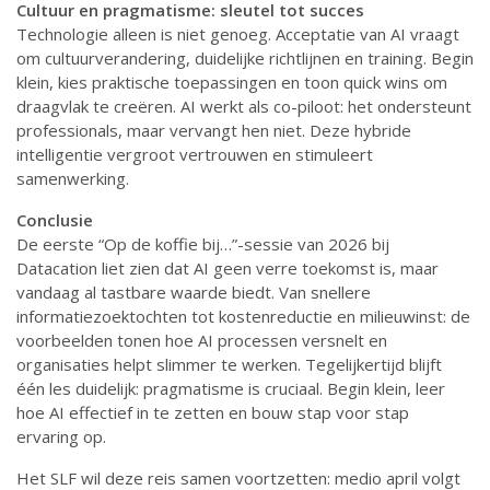
Cultuur en pragmatisme: sleutel tot succes
Technologie alleen is niet genoeg. Acceptatie van AI vraagt
om cultuurverandering, duidelijke richtlijnen en training. Begin
klein, kies praktische toepassingen en toon quick wins om
draagvlak te creëren. AI werkt als co-piloot: het ondersteunt
professionals, maar vervangt hen niet. Deze hybride
intelligentie vergroot vertrouwen en stimuleert
samenwerking.
Conclusie
De eerste “Op de koffie bij…”-sessie van 2026 bij
Datacation liet zien dat AI geen verre toekomst is, maar
vandaag al tastbare waarde biedt. Van snellere
informatiezoektochten tot kostenreductie en milieuwinst: de
voorbeelden tonen hoe AI processen versnelt en
organisaties helpt slimmer te werken. Tegelijkertijd blijft
één les duidelijk: pragmatisme is cruciaal. Begin klein, leer
hoe AI effectief in te zetten en bouw stap voor stap
ervaring op.
Het SLF wil deze reis samen voortzetten: medio april volgt