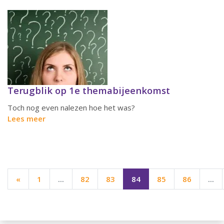
Terugblik op 1e themabijeenkomst
Toch nog even nalezen hoe het was?
Lees meer
«
1
...
82
83
84
85
86
...