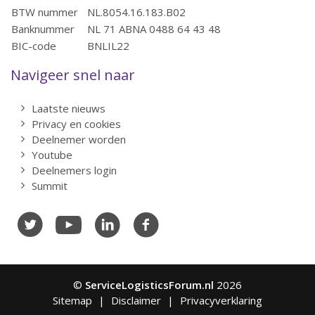
BTW nummer
NL.8054.16.183.B02
Banknummer
NL 71 ABNA 0488 64 43 48
BIC-code
BNLIL22
Navigeer snel naar
Laatste nieuws
Privacy en cookies
Deelnemer worden
Youtube
Deelnemers login
Summit
©
ServiceLogisticsForum.nl
2026
Sitemap
Disclaimer
Privacyverklaring