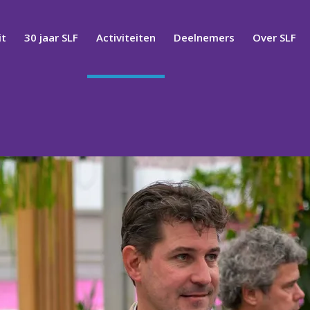
t
30 jaar SLF
Activiteiten
Deelnemers
Over SLF