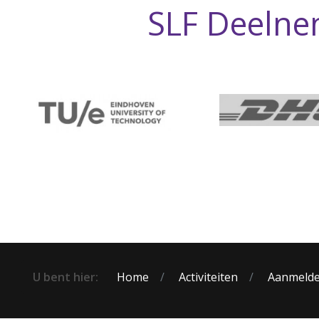
SLF Deelne
U bent hier:
Home
Activiteiten
Aanmelden