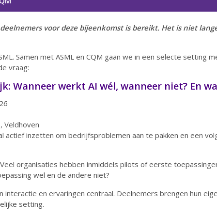
 CQM
eelnemers voor deze bijeenkomst is bereikt. Het is niet lange
j ASML. Samen met ASML en CQM gaan we in een selecte setting m
de vraag:
ijk: Wanneer werkt AI wél, wanneer niet? En w
26
 Veldhoven
 al actief inzetten om bedrijfsproblemen aan te pakken en een vol
 Veel organisaties hebben inmiddels pilots of eerste toepassingen
oepassing wel en de andere niet?
 interactie en ervaringen centraal. Deelnemers brengen hun eigen
lijke setting.