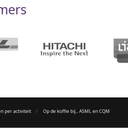
mers
 per activiteit
Op de koffie bij... ASML en CQM