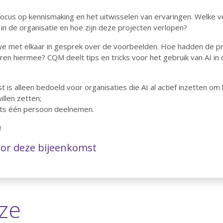
 focus op kennismaking en het uitwisselen van ervaringen. Welke
in de organisatie en hoe zijn deze projecten verlopen?
e met elkaar in gesprek over de voorbeelden. Hoe hadden de p
n hiermee? CQM deelt tips en tricks voor het gebruik van AI in d
t is alleen bedoeld voor organisaties die AI al actief inzetten o
llen zetten;
echts één persoon deelnemen.
!
or deze bijeenkomst
ze