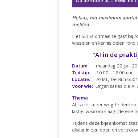
Op de koffie bij... ASML en
Helaas, het maximum aantal d
melden.
Het SLF is ditmaal te gast bi
wisselen en kennis delen rond 
"AI in de prakt
Datum:
maandag 22 juni 20
Tijdstip:
10.00 - 12.00 uur
Locatie:
ASML, De Run 6501,
Voor wie:
Organisaties die AI
Thema
AI is niet meer weg te denken.
lastig: waarom slaagt de ene t
Tijdens deze bijeenkomst staan
elkaar in een open en vertrouwe