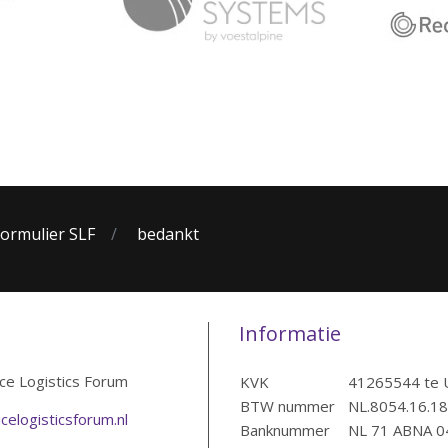
ormulier SLF
bedankt
Informatie
ice Logistics Forum
KVK
41265544 te 
BTW nummer
NL.8054.16.1
celogisticsforum.nl
Banknummer
NL 71 ABNA 0