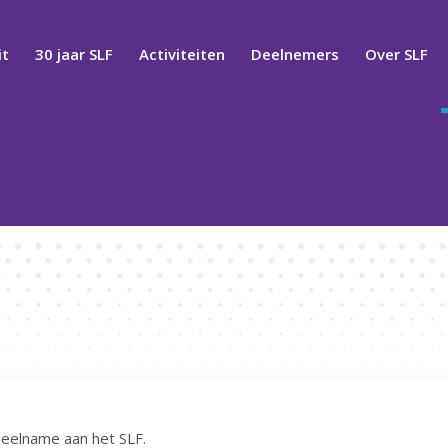
t
30 jaar SLF
Activiteiten
Deelnemers
Over SLF
deelname aan het SLF.