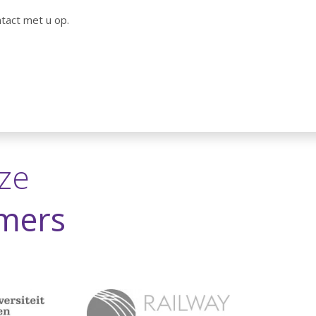
tact met u op.
ze
mers