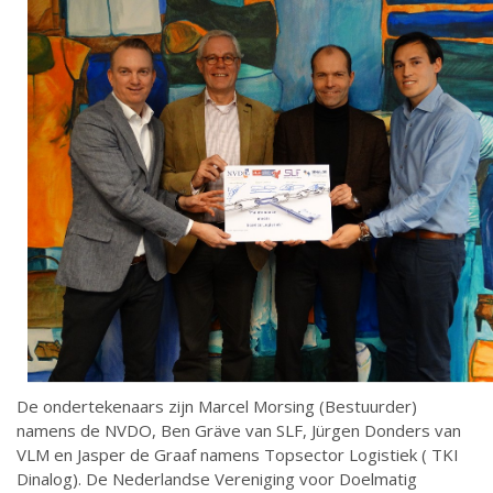
De ondertekenaars zijn Marcel Morsing (Bestuurder)
namens de NVDO, Ben Gräve van SLF, Jürgen Donders van
VLM en Jasper de Graaf namens Topsector Logistiek ( TKI
Dinalog). De Nederlandse Vereniging voor Doelmatig