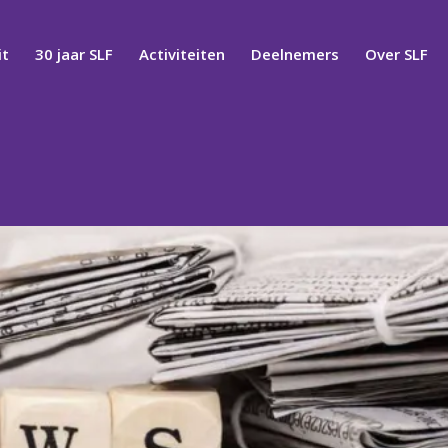
t
30 jaar SLF
Activiteiten
Deelnemers
Over SLF