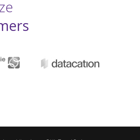
ze
mers