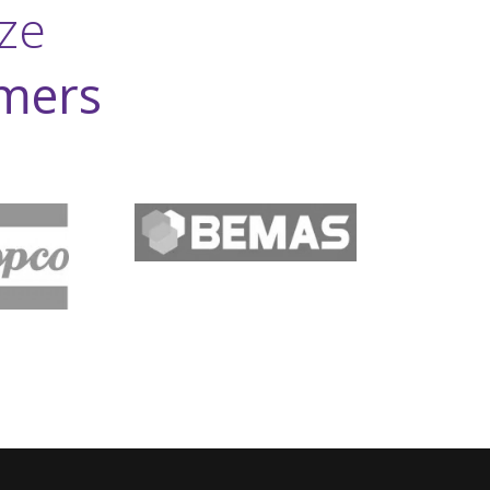
ze
mers