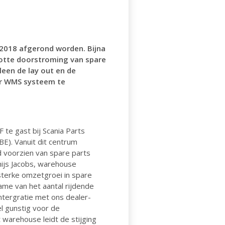
n 2018 afgerond worden. Bijna
otte doorstroming van spare
leen de lay out en de
aar WMS systeem te
 te gast bij Scania Parts
BE). Vanuit dit centrum
d voorzien van spare parts
hijs Jacobs, warehouse
sterke omzetgroei in spare
me van het aantal rijdende
ntergratie met ons dealer-
l gunstig voor de
 warehouse leidt de stijging