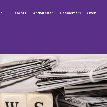
t
30 jaar SLF
Activiteiten
Deelnemers
Over SLF