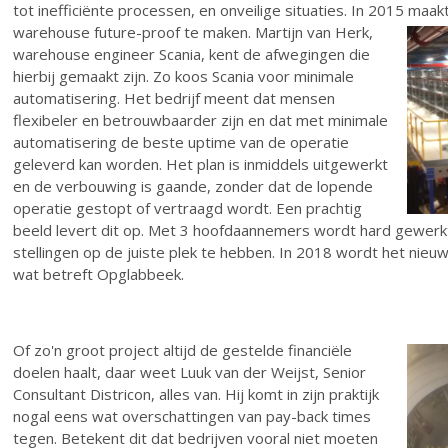
tot inefficiënte processen, en onveilige situaties. In 2015 maa
warehouse future-proof te maken.
Martijn van Herk,
warehouse engineer Scania, kent de afwegingen die
hierbij gemaakt zijn. Zo koos Scania voor minimale
automatisering. Het bedrijf meent dat mensen
flexibeler en betrouwbaarder zijn en dat met minimale
automatisering de beste uptime van de operatie
geleverd kan worden. Het plan is inmiddels uitgewerkt
en de verbouwing is gaande, zonder dat de lopende
operatie gestopt of vertraagd wordt. Een prachtig
beeld levert dit op. Met 3 hoofdaannemers wordt hard gewerkt.
stellingen op de juiste plek te hebben. In 2018 wordt het n
wat betreft Opglabbeek.
Of zo'n groot project altijd de gestelde financiële
doelen haalt, daar weet Luuk van der Weijst, Senior
Consultant Districon, alles van. Hij komt in zijn praktijk
nogal eens wat overschattingen van pay-back times
tegen. Betekent dit dat bedrijven vooral niet moeten