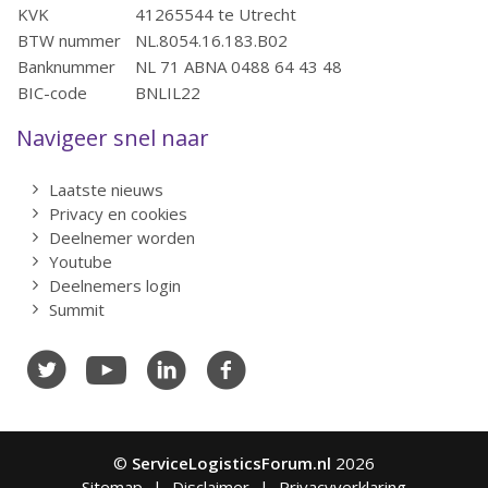
KVK
41265544 te Utrecht
BTW nummer
NL.8054.16.183.B02
Banknummer
NL 71 ABNA 0488 64 43 48
BIC-code
BNLIL22
Navigeer snel naar
Laatste nieuws
Privacy en cookies
Deelnemer worden
Youtube
Deelnemers login
Summit
©
ServiceLogisticsForum.nl
2026
Sitemap
Disclaimer
Privacyverklaring