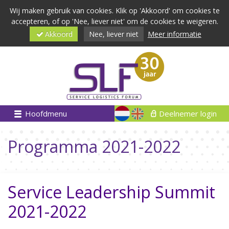
Wij maken gebruik van cookies. Klik op 'Akkoord' om cookies te
accepteren, of op 'Nee, liever niet' om de cookies te weigeren.
Akkoord
Nee, liever niet
Meer informatie
Hoofdmenu
Deelnemer login
Programma 2021-2022
Service Leadership Summit
2021-2022