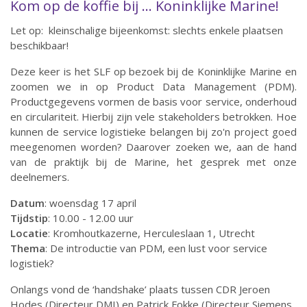
Kom op de koffie bij ... Koninklijke Marine!
Let op: kleinschalige bijeenkomst: slechts enkele plaatsen
beschikbaar!
Deze keer is het SLF op bezoek bij de Koninklijke Marine en
zoomen we in op Product Data Management (PDM).
Productgegevens vormen de basis voor service, onderhoud
en circulariteit. Hierbij zijn vele stakeholders betrokken. Hoe
kunnen de service logistieke belangen bij zo'n project goed
meegenomen worden? Daarover zoeken we, aan de hand
van de praktijk bij de Marine, het gesprek met onze
deelnemers.
Datum
: woensdag 17 april
Tijdstip
: 10.00 - 12.00 uur
Locatie
: Kromhoutkazerne, Herculeslaan 1, Utrecht
Thema
: De introductie van PDM, een lust voor service
logistiek?
Onlangs vond de ‘handshake’ plaats tussen CDR Jeroen
Hodes (Directeur DMI) en Patrick Fokke (Directeur Siemens