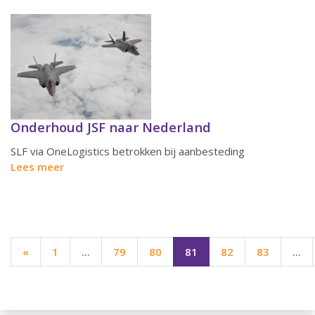
Onderhoud JSF naar Nederland
SLF via OneLogistics betrokken bij aanbesteding
Lees meer
«
1
...
79
80
81
82
83
...