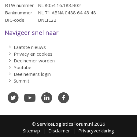
BTW nummer
NL.8054.16.183.B02
Banknummer
NL 71 ABNA 0488 64 43 48
BIC-code
BNLIL22
Navigeer snel naar
Laatste nieuws
Privacy en cookies
Deelnemer worden
Youtube
Deelnemers login
Summit
©
ServiceLogisticsForum.nl
2026
Sitemap
Disclaimer
Privacyverklaring