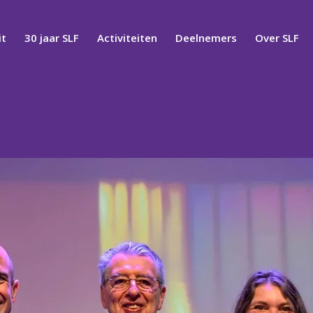
t
30 jaar SLF
Activiteiten
Deelnemers
Over SLF