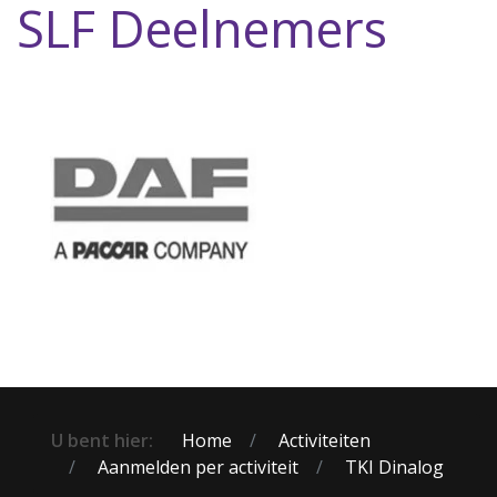
SLF Deelnemers
U bent hier:
Home
Activiteiten
Aanmelden per activiteit
TKI Dinalog