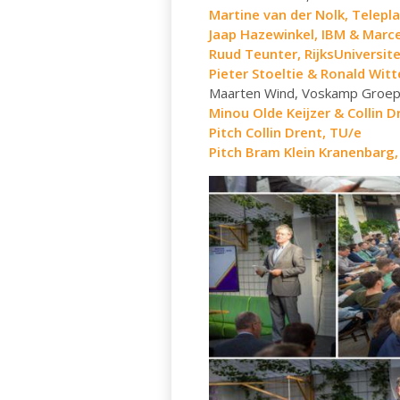
Martine van der Nolk, Telepl
Jaap Hazewinkel, IBM & Marce
Ruud Teunter, RijksUniversit
Pieter Stoeltie & Ronald Witt
Maarten Wind, Voskamp Groep &
Minou Olde Keijzer & Collin 
Pitch Collin Drent, TU/e
Pitch Bram Klein Kranenbarg