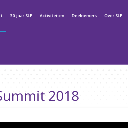
t
30 jaar SLF
Activiteiten
Deelnemers
Over SLF
 Summit 2018