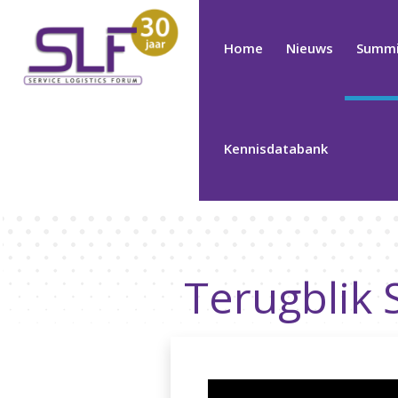
Home
Nieuws
Summi
Kennisdatabank
Terugblik