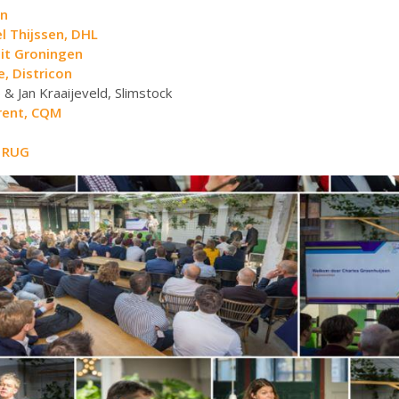
an
l Thijssen, DHL
eit Groningen
e, Districon
 Jan Kraaijeveld, Slimstock
Drent, CQM
, RUG